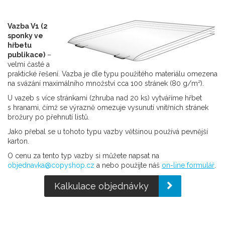
Vazba V1 (2
sponky ve
hřbetu
publikace)
–
velmi časté a
praktické řešení. Vazba je dle typu použitého materiálu omezena
na svázání maximálního množství cca 100 stránek (80 g/m²).
U vazeb s více stránkami (zhruba nad 20 ks) vytváříme hřbet
s hranami, čímž se výrazně omezuje vysunutí vnitřních stránek
brožury po přehnutí listů.
Jako přebal se u tohoto typu vazby většinou používá pevnější
karton.
O cenu za tento typ vazby si můžete napsat na
objednavka@copyshop.cz
a nebo použijte náš
on-line formulář
.
Kalkulace objednávky