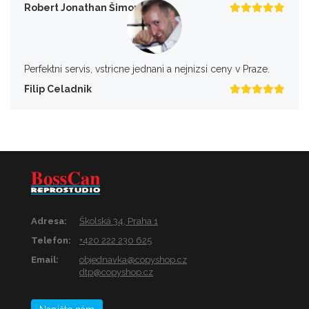
Robert Jonathan Šimon
Perfektni servis, vstricne jednani a nejnizsi ceny v Praze.
Filip Celadnik
Adresa:
Školská 34, Praha 1
Telefon:
+420 222 230 625
Email:
objednavka@copyshop.cz
dtp@copyshop.cz