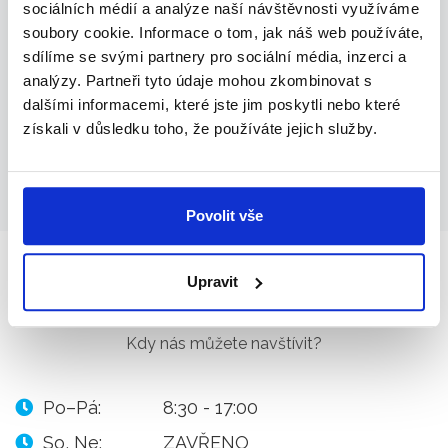
sociálních médií a analýze naší návštěvnosti využíváme
Jak připravit soubory?
soubory cookie. Informace o tom, jak náš web používáte,
Soubory větší než 10 MB doporučujeme posílat přes:
sdílíme se svými partnery pro sociální média, inzerci a
www.uschovna.cz
analýzy. Partneři tyto údaje mohou zkombinovat s
dalšími informacemi, které jste jim poskytli nebo které
více
získali v důsledku toho, že používáte jejich služby.
Povolit vše
Upravit
OTEVÍRACÍ DOBA
Kdy nás můžete navštívit?
Po–Pá:
8:30 - 17:00
So, Ne:
ZAVŘENO