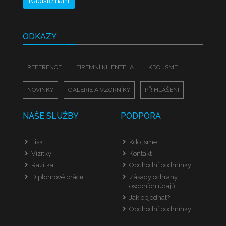
Napište nám
ODKAZY
REFERENCE
FIREMNÍ KLIENTELA
KDO JSME
NOVINKY
GALERIE A VZORNÍKY
PŘIHLÁŠENÍ
NAŠE SLUŽBY
PODPORA
Tisk
Kdo jsme
Vizitky
Kontakt
Razítka
Obchodní podmínky
Diplomové práce
Zásady ochrany
osobních údajů
Jak objednat?
Obchodní podmínky