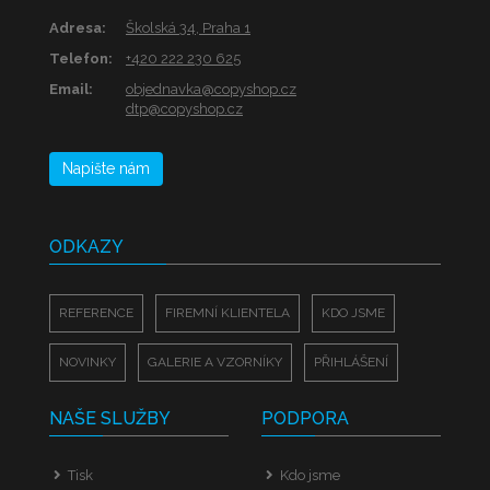
Adresa:
Školská 34, Praha 1
Telefon:
+420 222 230 625
Email:
objednavka@copyshop.cz
dtp@copyshop.cz
Napište nám
ODKAZY
REFERENCE
FIREMNÍ KLIENTELA
KDO JSME
NOVINKY
GALERIE A VZORNÍKY
PŘIHLÁŠENÍ
NAŠE SLUŽBY
PODPORA
Tisk
Kdo jsme