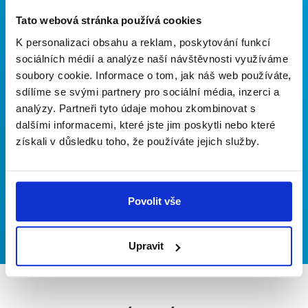
Tato webová stránka používá cookies
Zeptejte se nás na
K personalizaci obsahu a reklam, poskytování funkcí
sociálních médií a analýze naší návštěvnosti využíváme
cokoliv
soubory cookie. Informace o tom, jak náš web používáte,
sdílíme se svými partnery pro sociální média, inzerci a
Řekněte nám, co potřebujete a my
analýzy. Partneři tyto údaje mohou zkombinovat s
dalšími informacemi, které jste jim poskytli nebo které
se Vám ozeveme.
získali v důsledku toho, že používáte jejich služby.
Povolit vše
Kontaktujte nás
Upravit