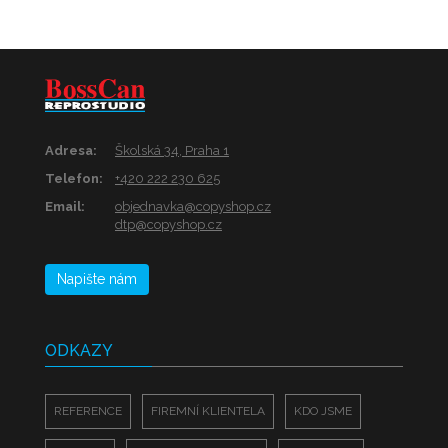
Adresa:
Školská 34, Praha 1
Telefon:
+420 222 230 625
Email:
objednavka@copyshop.cz
dtp@copyshop.cz
Napište nám
ODKAZY
REFERENCE
FIREMNÍ KLIENTELA
KDO JSME