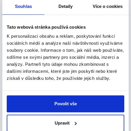
Souhlas
Detaily
Více o cookies
Tato webová stránka používá cookies
Firemní klientela
K personalizaci obsahu a reklam, poskytování funkcí
Naše společnost nabízí stalým klientům nadstandardní služby a
sociálních médií a analýze naší návštěvnosti využíváme
slevy
soubory cookie. Informace o tom, jak náš web používáte,
sdílíme se svými partnery pro sociální média, inzerci a
více
analýzy. Partneři tyto údaje mohou zkombinovat s
dalšími informacemi, které jste jim poskytli nebo které
získali v důsledku toho, že používáte jejich služby.
Povolit vše
Upravit
Studentské výhody