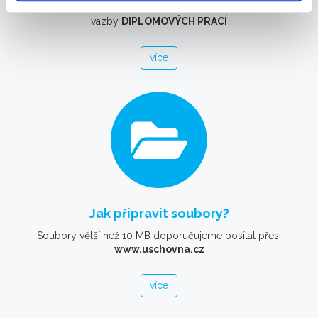
Nabízíme speciální slevy pro studenty na kopírování, tisk a
vazby
DIPLOMOVÝCH PRACÍ
více
Jak připravit soubory?
Soubory větší než 10 MB doporučujeme posílat přes:
www.uschovna.cz
více