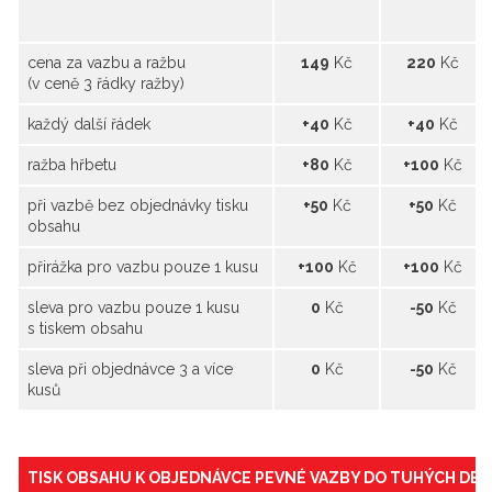
cena za vazbu a ražbu
149
Kč
220
Kč
(v ceně 3 řádky ražby)
každý další řádek
+40
Kč
+40
Kč
ražba hřbetu
+80
Kč
+100
Kč
při vazbě bez objednávky tisku
+50
Kč
+50
Kč
obsahu
přirážka pro vazbu pouze 1 kusu
+100
Kč
+100
Kč
sleva pro vazbu pouze 1 kusu
0
Kč
-50
Kč
s tiskem obsahu
sleva při objednávce 3 a více
0
Kč
-50
Kč
kusů
TISK OBSAHU K OBJEDNÁVCE PEVNÉ VAZBY DO TUHÝCH DES