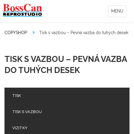
MENU
COPYSHOP
Tisk s vazbou – Pevná vazba do tuhých desek
TISK S VAZBOU – PEVNÁ VAZBA
DO TUHÝCH DESEK
TISK
TISK S VAZBOU
VIZITKY