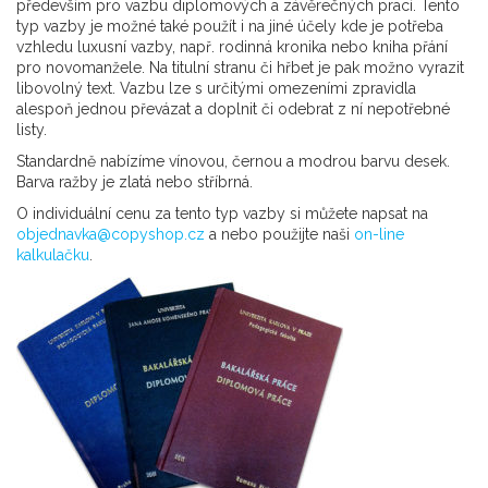
především pro vazbu diplomových a závěrečných prací. Tento
typ vazby je možné také použít i na jiné účely kde je potřeba
vzhledu luxusní vazby, např. rodinná kronika nebo kniha přání
pro novomanžele. Na titulní stranu či hřbet je pak možno vyrazit
libovolný text. Vazbu lze s určitými omezeními zpravidla
alespoň jednou převázat a doplnit či odebrat z ní nepotřebné
listy.
Standardně nabízíme vínovou, černou a modrou barvu desek.
Barva ražby je zlatá nebo stříbrná.
O individuální cenu za tento typ vazby si můžete napsat na
objednavka@copyshop.cz
a nebo použijte naši
on-line
kalkulačku
.