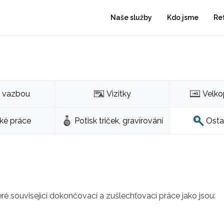
Naše služby
Kdo jsme
Re
s vazbou
Vizitky
Velko
cké práce
Potisk triček, gravírování
Osta
é související dokončovací a zušlechťovací práce jako jsou: