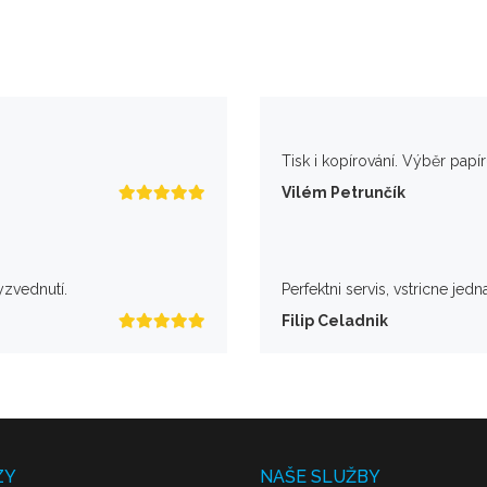
Tisk i kopírování. Výběr papí
Vilém Petrunčík
yzvednutí.
Perfektni servis, vstricne jedn
Filip Celadnik
ZY
NAŠE SLUŽBY