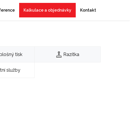
ference
Kalkulace a objednávky
Kontakt
plošný tisk
Razítka
tní služby