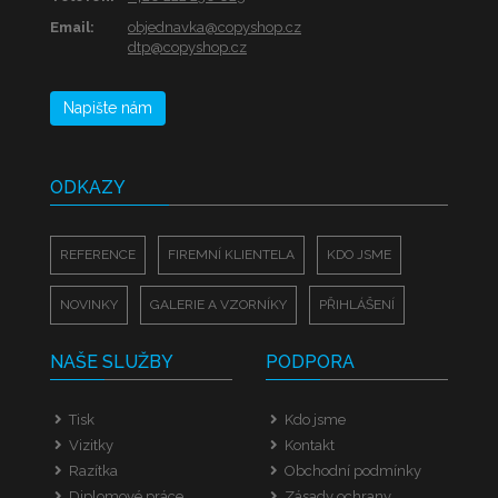
Email:
objednavka@copyshop.cz
dtp@copyshop.cz
Napište nám
ODKAZY
REFERENCE
FIREMNÍ KLIENTELA
KDO JSME
NOVINKY
GALERIE A VZORNÍKY
PŘIHLÁŠENÍ
NAŠE SLUŽBY
PODPORA
Tisk
Kdo jsme
Vizitky
Kontakt
Razítka
Obchodní podmínky
Diplomové práce
Zásady ochrany