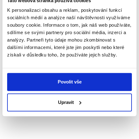
Tato webová stránka používá cookies
K personalizaci obsahu a reklam, poskytování funkcí
Po–Pá:
8:30 - 17:00
sociálních médií a analýze naší návštěvnosti využíváme
soubory cookie. Informace o tom, jak náš web používáte,
So, Ne:
ZAVŘENO
sdílíme se svými partnery pro sociální média, inzerci a
analýzy. Partneři tyto údaje mohou zkombinovat s
dalšími informacemi, které jste jim poskytli nebo které
získali v důsledku toho, že používáte jejich služby.
Upozornění
V sobotu poskytujeme pouze kopírovací služby a
jednoduchý tisk bez dodatečných úprav.
Kontaktovat nás můžete v sobotu pouze telefonicky,
Povolit vše
nikoliv emailem. Na objednávky a maily zaslané o
víkendu Vám dopovíme v pondělí. Děkujeme za
pochopení.
Upravit