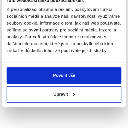
Tato webová stránka používá cookies
K personalizaci obsahu a reklam, poskytování funkcí
Po–Pá:
8:30 - 17:00
sociálních médií a analýze naší návštěvnosti využíváme
soubory cookie. Informace o tom, jak náš web používáte,
So, Ne:
ZAVŘENO
sdílíme se svými partnery pro sociální média, inzerci a
analýzy. Partneři tyto údaje mohou zkombinovat s
dalšími informacemi, které jste jim poskytli nebo které
získali v důsledku toho, že používáte jejich služby.
Upozornění
V sobotu poskytujeme pouze kopírovací služby a
jednoduchý tisk bez dodatečných úprav.
Kontaktovat nás můžete v sobotu pouze telefonicky,
Povolit vše
nikoliv emailem. Na objednávky a maily zaslané o
víkendu Vám dopovíme v pondělí. Děkujeme za
pochopení.
Upravit