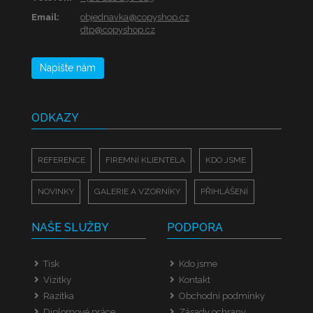
Email:
objednavka@copyshop.cz
dtp@copyshop.cz
Napište nám
ODKAZY
REFERENCE
FIREMNÍ KLIENTELA
KDO JSME
NOVINKY
GALERIE A VZORNÍKY
PŘIHLÁŠENÍ
NAŠE SLUŽBY
PODPORA
Tisk
Kdo jsme
Vizitky
Kontakt
Razítka
Obchodní podmínky
Diplomové práce
Zásady ochrany