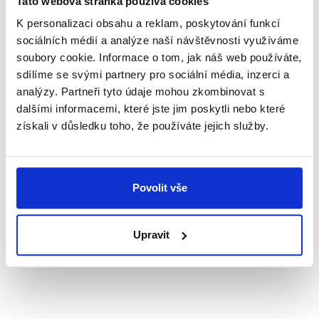
Tato webová stránka používá cookies
K personalizaci obsahu a reklam, poskytování funkcí
Po–Pá:
8:30 - 17:00
sociálních médií a analýze naší návštěvnosti využíváme
soubory cookie. Informace o tom, jak náš web používáte,
So, Ne:
ZAVŘENO
sdílíme se svými partnery pro sociální média, inzerci a
analýzy. Partneři tyto údaje mohou zkombinovat s
dalšími informacemi, které jste jim poskytli nebo které
získali v důsledku toho, že používáte jejich služby.
Upozornění
V sobotu poskytujeme pouze kopírovací služby a
jednoduchý tisk bez dodatečných úprav.
Kontaktovat nás můžete v sobotu pouze telefonicky,
Povolit vše
nikoliv emailem. Na objednávky a maily zaslané o
víkendu Vám dopovíme v pondělí. Děkujeme za
pochopení.
Upravit