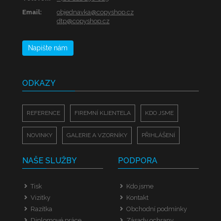
Email:
objednavka@copyshop.cz
dtp@copyshop.cz
Napište nám
ODKAZY
REFERENCE
FIREMNÍ KLIENTELA
KDO JSME
NOVINKY
GALERIE A VZORNÍKY
PŘIHLÁŠENÍ
NAŠE SLUŽBY
PODPORA
Tisk
Kdo jsme
Vizitky
Kontakt
Razítka
Obchodní podmínky
Diplomové práce
Zásady ochrany