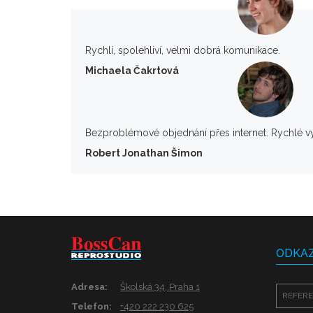
Rychlí, spolehliví, velmi dobrá komunikace.
Michaela Čakrtová
Bezproblémové objednání přes internet. Rychlé v
Robert Jonathan Šimon
ODKA
Adresa:
Školská 34, Praha 1
REFER
Telefon:
+420 222 230 625