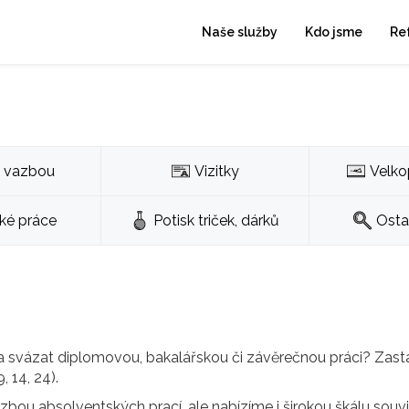
Naše služby
Kdo jsme
Re
s vazbou
Vizitky
Velko
cké práce
Potisk triček, dárků
Osta
 a svázat diplomovou, bakalářskou či závěrečnou práci? Zasta
, 14, 24).
bou absolventských prací, ale nabízíme i širokou škálu souvis