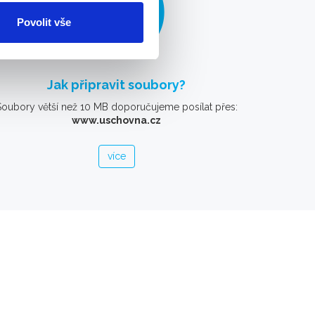
Povolit vše
Jak připravit soubory?
Soubory větší než 10 MB doporučujeme posílat přes:
www.uschovna.cz
více