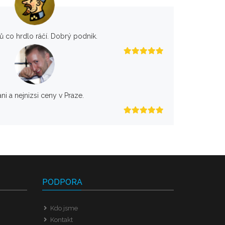
rů co hrdlo ráčí. Dobrý podnik.
ani a nejnizsi ceny v Praze.
PODPORA
Kdo jsme
Kontakt