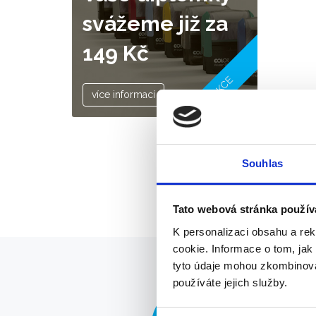
svážeme již za
149 Kč
AKCE
více informací
Souhlas
Tato webová stránka použív
K personalizaci obsahu a re
cookie. Informace o tom, jak
tyto údaje mohou zkombinovat
používáte jejich služby.