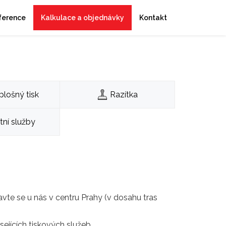
ference
Kalkulace a objednávky
Kontakt
plošný tisk
Razítka
tní služby
vte se u nás v centru Prahy (v dosahu tras
ejících tiskových služeb.