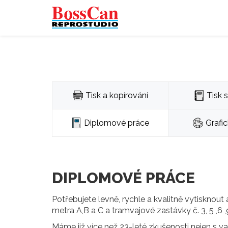
Tisk a kopírování
Tisk 
Diplomové práce
Grafi
DIPLOMOVÉ PRÁCE
Potřebujete levně, rychle a kvalitně vytisknout
metra A,B a C a tramvajové zastávky č. 3, 5 ,6 ,9
Máme již více než 23-leté zkušenosti nejen s vaz