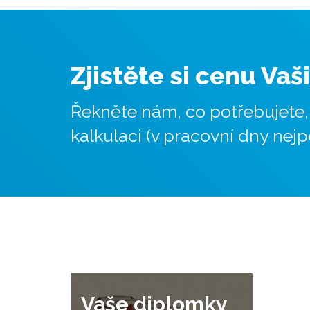
Zjistěte si cenu Vaš
Řekněte nám, co potřebujete
kalkulaci (v pracovní dny nejp
Vaše diplomky