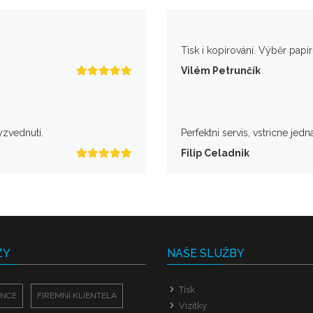
Tisk i kopírování. Výběr papí
Vilém Petrunčík
yzvednutí.
Perfektni servis, vstricne jedn
Filip Celadnik
ZY
NAŠE SLUŽBY
Tisk
ENCE
FIREMNÍ KLIENTELA
Vizitky